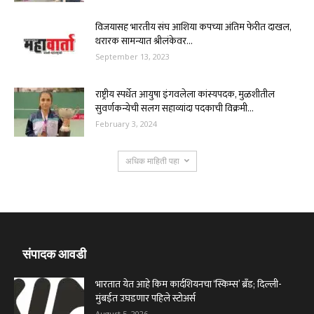
विजयासह भारतीय संघ आशिया कपच्या अंतिम फेरीत दाखल,
थरारक सामन्यात श्रीलंकेवर...
September 13, 2023
राष्ट्रीय स्पर्धेत आयुषा इंगवलेला कांस्यपदक, मुळशीतील
सुवर्णकन्येची सलग सहाव्यांदा पदकाची विक्रमी...
February 3, 2024
अधिक माहिती पहा
संपादक आवडी
भारतात येत आहे किम कार्दशियनचा ‘स्किम्स’ ब्रँड; दिल्ली-
मुंबईत उघडणार पहिले स्टोअर्स
August 5, 2026