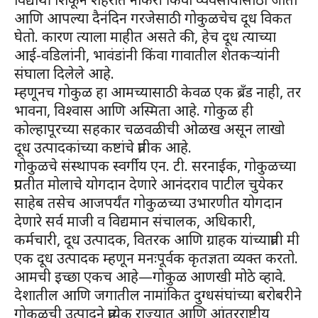
आणि आपल्या दैनंदिन गरजेसाठी गोकुळचेच दूध विकत
घेतो. कारण त्याला माहीत असते की, हेच दूध त्याच्या
आई-वडिलांनी, भावंडांनी किंवा गावातील शेतकऱ्यांनी
संघाला दिलेले आहे.
म्हणूनच गोकुळ हा आमच्यासाठी केवळ एक ब्रँड नाही, तर
भावना, विश्वास आणि अस्मिता आहे. गोकुळ ही
कोल्हापूरच्या सहकार चळवळीची ओळख असून लाखो
दूध उत्पादकांच्या कष्टांचे प्रतीक आहे.
गोकुळचे संस्थापक स्वर्गीय एन. टी. सरनाईक, गोकुळच्या
प्रगतीत मोलाचे योगदान देणारे आनंदराव पाटील चुयेकर
साहेब तसेच आजपर्यंत गोकुळच्या उभारणीत योगदान
देणारे सर्व माजी व विद्यमान संचालक, अधिकारी,
कर्मचारी, दूध उत्पादक, वितरक आणि ग्राहक यांच्याप्रती मी
एक दूध उत्पादक म्हणून मनःपूर्वक कृतज्ञता व्यक्त करतो.
आमची इच्छा एकच आहे—गोकुळ आणखी मोठे व्हावे.
देशातील आणि जगातील नामांकित दुग्धसंघांच्या बरोबरीने
गोकुळची उत्पादने प्रत्येक राज्यात आणि आंतरराष्ट्रीय