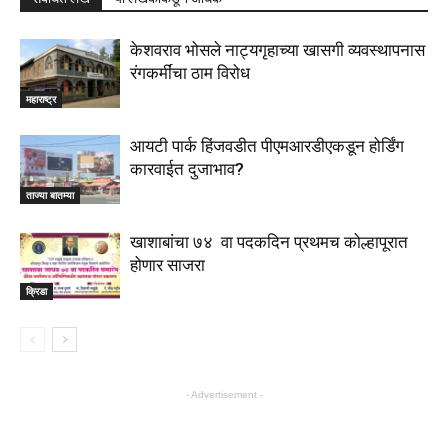
केशवराव भोसले नाट्यगृहाच्या खासगी व्यवस्थापनास
रंगकर्मींचा ठाम विरोध
महाराष्ट्र
आयटी पार्क हिंजवडीत पीएमआरडीएकडून होर्डिंग
कारवाईत दुजाभाव?
ताज्या बातम्या
खाशाबांचा ७४ वा पदकदिन प्रथमच कोल्हापूरात
होणार साजरा
क्रिडा
- Advertisement -