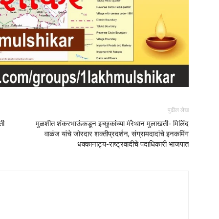
पुढील लेख
ती
मुळशीत शंकरभाऊंकडून इच्‍छुकांच्‍या मॅरेथान मुलाखती- मिलिंद
वाळंज यांचे जोरदार शक्‍तीप्रदर्शन, संग्रामदादांचे इनकमिंग
धक्‍कानाट्य-राष्ट्रवादीचे पदाधिकारी भाजपात