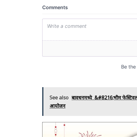
See also
बावधनमध्ये &#8216;भीम फेस्टिवलचे म
आयोजन