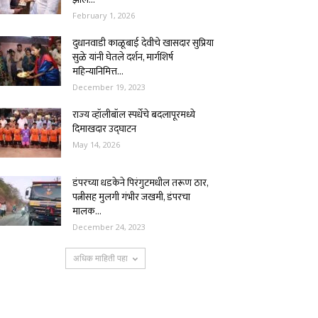
February 1, 2026
दुधानवाडी काळूबाई देवीचे खासदार सुप्रिया
सुळे यांनी घेतले दर्शन, मार्गशिर्ष
महिन्यानिमित्त...
December 19, 2023
राज्‍य व्हॉलीबॉल स्पर्धेचे बदलापूरमध्ये
दिमाखदार उद्‌घाटन
May 14, 2026
डंपरच्या धडकेने पिरंगुटमधील तरूण ठार,
पत्नीसह मुलगी गंभीर जखमी, डंपरचा
मालक...
December 24, 2023
अधिक माहिती पहा