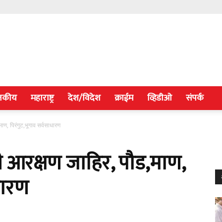
जकीय
महाराष्ट्र
देश/विदेश
क्राईम
व्हिडीओ
संपर्क
ाण, पिरंगुट,भूगाव सर्वसाधारण
 आरक्षण जाहिर, पौड,माण,
धारण