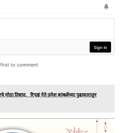
ोठा प्रतिसाद, रिपाइं नेते उमेश कांबळेंच्या पुढाकारातून