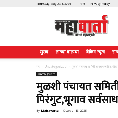
Thursday, August 6, 2026
संपर्क
Privacy Policy
Maha
Varta
मुख्य
ताज्या बातम्या
ब्रेकिंग न्यूज
रा
घर
Uncategorized
मुळशी पंचायत समिती आरक्षण जाहिर, पौड,म
Uncategorized
मुळशी पंचायत समिती
पिरंगुट,भूगाव सर्वसा
By
Mahavarta
-
October 13, 2025