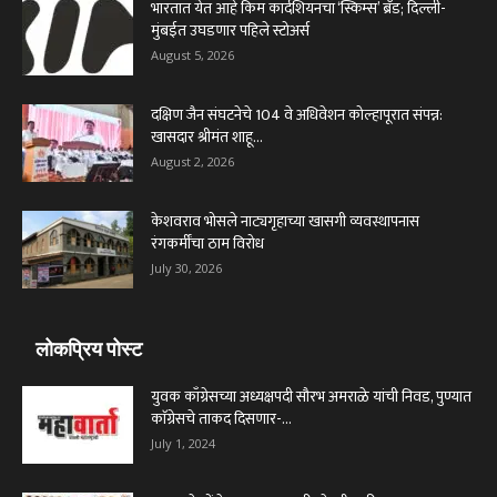
भारतात येत आहे किम कार्दशियनचा ‘स्किम्स’ ब्रँड; दिल्ली-
मुंबईत उघडणार पहिले स्टोअर्स
August 5, 2026
दक्षिण जैन संघटनेचे 104 वे अधिवेशन कोल्हापूरात संपन्न:
खासदार श्रीमंत शाहू...
August 2, 2026
केशवराव भोसले नाट्यगृहाच्या खासगी व्यवस्थापनास
रंगकर्मींचा ठाम विरोध
July 30, 2026
लोकप्रिय पोस्ट
युवक काँग्रेसच्या अध्यक्षपदी सौरभ अमराळे यांची निवड, पुण्यात
काॅग्रेसचे ताकद दिसणार-...
July 1, 2024