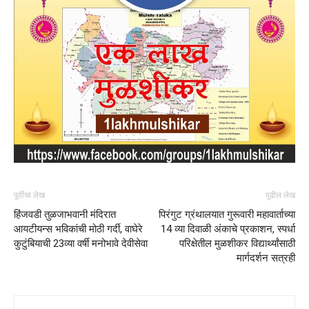
पूर्वीचा लेख
पुढील लेख
हिंजवडी तुळजाभवानी मंदिरात
पिरंगुट ग्रंथालयात गुरूवारी महावार्ताच्या
आयटीयन्स भविकांची मोठी गर्दी, वाघेरे
14 व्या दिवाळी अंकाचे प्रकाशन, स्पर्धा
कुटुंबियाची 23व्या वर्षी मनोभावे देवीसेवा
परिक्षेतील मुळशीकर विद्यार्थ्यांसाठी
मार्गदर्शन सत्रही