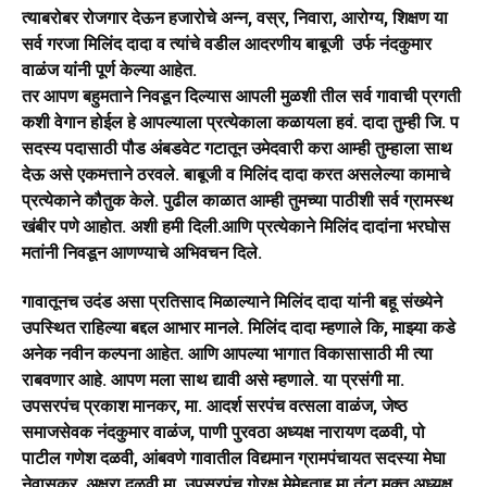
त्याबरोबर रोजगार देऊन हजारोचे अन्न, वस्र, निवारा, आरोग्य, शिक्षण या
सर्व गरजा मिलिंद दादा व त्यांचे वडील आदरणीय बाबूजी उर्फ नंदकुमार
वाळंज यांनी पूर्ण केल्या आहेत.
तर आपण बहुमताने निवडून दिल्यास आपली मुळशी तील सर्व गावाची प्रगती
कशी वेगान होईल हे आपल्याला प्रत्येकाला कळायला हवं. दादा तुम्ही जि. प
सदस्य पदासाठी पौड अंबडवेट गटातून उमेदवारी करा आम्ही तुम्हाला साथ
देऊ असे एकमत्ताने ठरवले.
बाबूजी व मिलिंद दादा करत असलेल्या कामाचे
प्रत्येकाने कौतुक केले. पुढील काळात आम्ही तुमच्या पाठीशी सर्व ग्रामस्थ
खंबीर पणे आहोत. अशी हमी दिली.आणि प्रत्येकाने मिलिंद दादांना भरघोस
मतांनी निवडून आणण्याचे अभिवचन दिले.
गावातूनच उदंड असा प्रतिसाद मिळाल्याने मिलिंद दादा यांनी बहू संख्येने
उपस्थित राहिल्या बद्दल आभार मानले. मिलिंद दादा म्हणाले कि, माझ्या कडे
अनेक नवीन कल्पना आहेत. आणि आपल्या भागात विकासासाठी मी त्या
राबवणार आहे. आपण मला साथ द्यावी असे म्हणाले. या प्रसंगी मा.
उपसरपंच प्रकाश मानकर, मा. आदर्श सरपंच वत्सला वाळंज, जेष्ठ
समाजसेवक नंदकुमार वाळंज, पाणी पुरवठा अध्यक्ष नारायण दळवी, पो
पाटील गणेश दळवी, आंबवणे गावातील विद्यमान ग्रामपंचायत सदस्या मेघा
नेवासकर, अक्षरा दळवी मा. उपसरपंच गोरक्ष मेमेहताह मा तंटा मुक्त अध्यक्ष