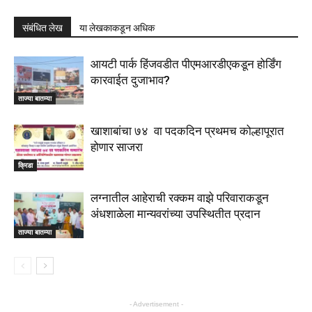
संबंधित लेख
या लेखकाकडून अधिक
आयटी पार्क हिंजवडीत पीएमआरडीएकडून होर्डिंग
कारवाईत दुजाभाव?
ताज्या बातम्या
खाशाबांचा ७४ वा पदकदिन प्रथमच कोल्हापूरात
होणार साजरा
क्रिडा
लग्नातील आहेराची रक्कम वाझे परिवाराकडून
अंधशाळेला मान्यवरांच्या उपस्थितीत प्रदान
ताज्या बातम्या
- Advertisement -