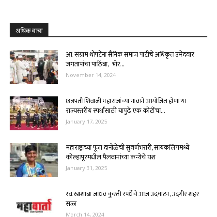
अधिक वाचा
आ. संग्राम थोपटेंना सैनिक समाज पाटीचे अधिकृत उमेदवार
जगतापांचा पाठिंबा, भोर...
November 14, 2024
छत्रपती शिवाजी महाराजांच्या नावाने आयोजित होणाऱ्या
राज्यस्तरीय स्पर्धांसाठी यापुढे एक कोटींचा...
January 17, 2025
महाराष्ट्राच्या पूजा दानोळेची सुवर्णभरारी, सायकलिंगमध्ये
कोल्हापूरमधील पैलवानांच्या कन्येचे यश
January 31, 2025
स्व.खाशाबा जाधव कुस्ती स्पर्धेचे आज उदघाटन, उदगीर शहर
सज्ज
March 14, 2024