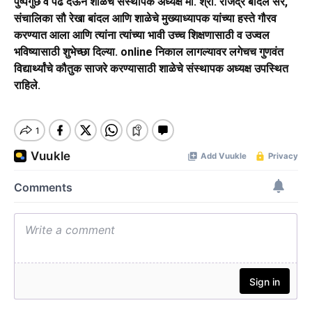
पुष्पगुछ व पेढे देऊन शाळेचे संस्थापक अध्यक्ष मा. श्री. राजेंद्र बांदल सर,
संचालिका सौ रेखा बांदल आणि शाळेचे मुख्याध्यापक यांच्या हस्ते गौरव
करण्यात आला आणि त्यांना त्यांच्या भावी उच्च शिक्षणासाठी व उज्वल
भविष्यासाठी शुभेच्छा दिल्या. online निकाल लागल्यावर लगेचच गुणवंत
विद्यार्थ्यांचे कौतुक साजरे करण्यासाठी शाळेचे संस्थापक अध्यक्ष उपस्थित
राहिले.