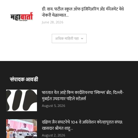
डी. वाय. पाटील स्कूल ऑफ इंजिनिअरिंग अँड मॅनेजमेंट येथे
नोकरी मेळाव्यात...
June 28, 2026
अधिक माहिती पहा
संपादक आवडी
भारतात येत आहे किम कार्दशियनचा ‘स्किम्स’ ब्रँड; दिल्ली-
मुंबईत उघडणार पहिले स्टोअर्स
August 5, 2026
दक्षिण जैन संघटनेचे 104 वे अधिवेशन कोल्हापूरात संपन्न:
खासदार श्रीमंत शाहू...
August 2, 2026