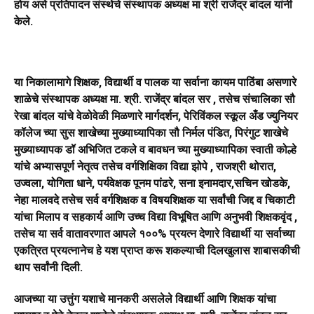
होय असे प्रतिपादन संस्थेचे संस्थापक अध्यक्ष मा श्री राजेंद्र बांदल यांनी
केले.
या निकालामागे शिक्षक, विद्यार्थी व पालक या सर्वाना कायम पाठिंबा असणारे
शाळेचे संस्थापक अध्यक्ष मा. श्री. राजेंद्र बांदल सर , तसेच संचालिका सौ
रेखा बांदल यांचे वेळोवेळी मिळणारे मार्गदर्शन, पेरिविंकल स्कूल अँड ज्युनियर
कॉलेज च्या सुस शाखेच्या मुख्याध्यापिका सौ निर्मल पंडित, पिरंगुट शाखेचे
मुख्याध्यापक डॉ अभिजित टकले व बावधन च्या मुख्याध्यापिका स्वाती कोल्हे
यांचे अभ्यासपूर्ण नेतृत्व तसेच वर्गशिक्षिका विद्या झोपे , राजश्री थोरात,
उज्वला, योगिता धाने, पर्यवेक्षक पूनम पांढरे, सना इनामदार,सचिन खोडके,
नेहा मालवदे तसेच सर्व वर्गशिक्षक व विषयशिक्षक या सर्वांची जिद्द व चिकाटी
यांचा मिलाप व सहकार्य आणि उच्च विद्या विभूषित आणि अनुभवी शिक्षकवृंद ,
तसेच या सर्व वातावरणात आपले १००% प्रयत्न देणारे विद्यार्थी या सर्वाच्या
एकत्रित प्रयत्नानेच हे यश प्राप्त करू शकल्याची दिलखुलास शाबासकीची
थाप सर्वांनी दिली.
आजच्या या उत्तुंग यशाचे मानकरी असलेले विद्यार्थी आणि शिक्षक यांचा