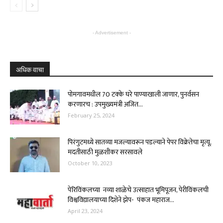
- Advertisement -
अधिक वाचा
पोमगावमधील 70 टक्के घरे पाण्याखाली जाणार, पुनर्वसन
करणारच : उपमुख्यमंत्री अजित...
February 25, 2024
पिरंगुटमध्ये सातव्या मजल्यावरून पडल्याने पेपर विक्रेतेचा मृत्यू,
मदतीसाठी मुळशीकर सरसावले
October 10, 2023
पेरिविंकलच्या नव्या शाळेचे उत्साहात भूमिपूजन, पेरीविंकलची
विश्वविद्यालयाच्या दिशेने झेप- पंकज महाराज...
April 23, 2024