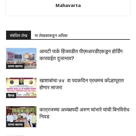
Mahavarta
संबंधित लेख
या लेखकाकडून अधिक
आयटी पार्क हिंजवडीत पीएमआरडीएकडून होर्डिंग
कारवाईत दुजाभाव?
ताज्या बातम्या
खाशाबांचा ७४ वा पदकदिन प्रथमच कोल्हापूरात
होणार साजरा
क्रिडा
कात्रजच्या अध्यक्षपदी अरुण चांभारे यांची बिनविरोध
निवड
ताज्या बातम्या