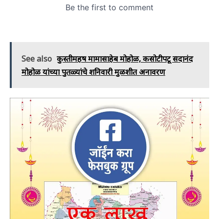
See also
कुस्तीमहर्षी मामासाहेब मोहोळ, कसोटीपटू सदानंद
मोहोळ यांच्‍या पुतळ्यांचे शनिवारी मुळशीत अनावरण