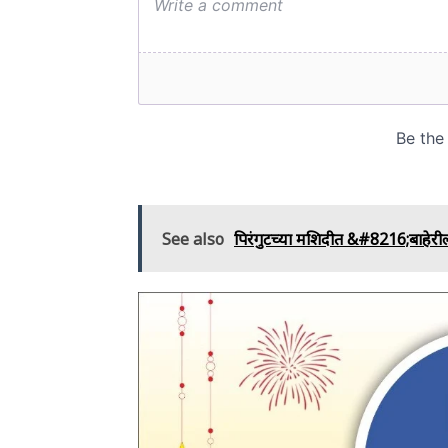
See also
पिरंगुटच्या मशिदीत &#8216;बाहेरील मु