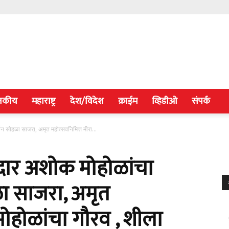
जकीय
महाराष्ट्र
देश/विदेश
क्राईम
व्हिडीओ
संपर्क
शन सोहळा साजरा, अमृत महोत्सवनिमित्त मीरा...
सदार अशोक मोहोळांचा
हळा साजरा, अमृत
मोहोळांचा गौरव , शीला