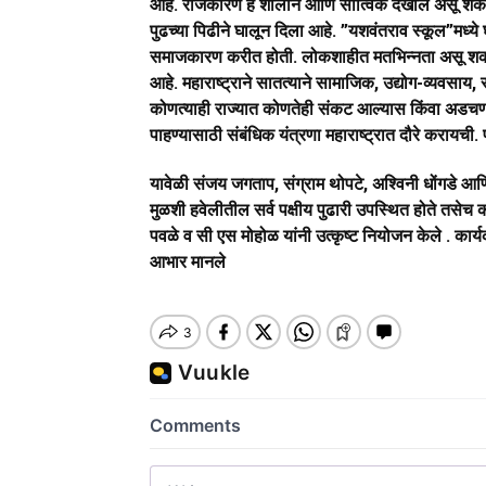
आहे. राजकारण हे शालीन आणि सात्विक देखील असू शकते,
पुढच्या पिढीने घालून दिला आहे. ”यशवंतराव स्कूल”मध्य
समाजकारण करीत होती. लोकशाहीत मतभिन्नता असू शकतो,
आहे. महाराष्ट्राने सातत्याने सामाजिक, उद्योग-व्यवसाय, 
कोणत्याही राज्यात कोणतेही संकट आल्यास किंवा अडचण उ
पाहण्यासाठी संबंधिक यंत्रणा महाराष्ट्रात दौरे करायच
यावेळी संजय जगताप, संग्राम थोपटे, अश्विनी धोंगडे आण
मुळशी हवेलीतील सर्व पक्षीय पुढारी उपस्थित होते तसेच क
पवळे व सी एस मोहोळ यांनी उत्कृष्ट नियोजन केले . कार्य
आभार मानले