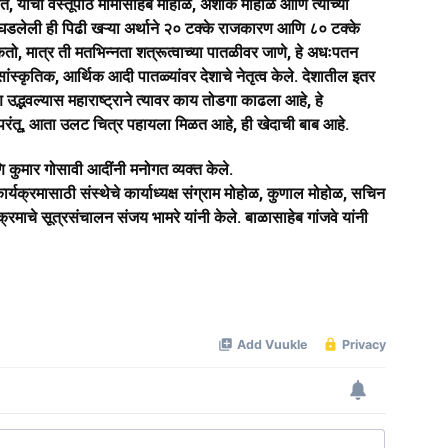
 याचा वस्तूपाठ मामासाहेब मोहोळ, अशोक मोहोळ आणि त्यांच्या
े घडलेली ही पिढी खऱ्या अर्थाने २० टक्के राजकारण आणि ८० टक्के
 मात्र ती मतभिन्नता शत्रूत्वाच्या पातळीवर जाणे, हे अधःपतन
सांस्कृतिक, आर्थिक आदी पातळ्यांवर देशाचे नेतृत्व केले. देशातील इतर
द्भवल्यास महाराष्ट्राने त्यावर काय तोडगा काढला आहे, हे
ी. परंतू, आता उलट चित्र पहायला मिळत आहे, ही खेदाची बाब आहे.
ि कुमार गोसावी आदींनी मनोगत व्यक्त केले.
ार्यक्रमासाठी संस्थेचे कार्याध्यक्ष संग्राम मोहोळ, कुणाल मोहोळ, सचिन
क्रमाचे सूत्रसंचालन संजय भामरे यांनी केले. बाळासाहेब गांजवे यांनी