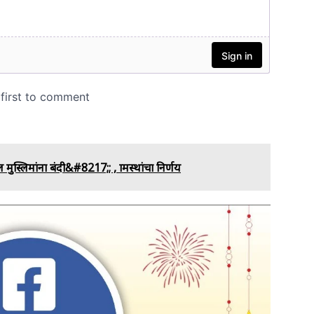
स्लिमांना बंदी&#8217;; , ग्रामस्थांचा निर्णय