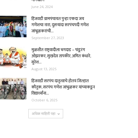
June 24, 2024
हिंजवडी ग्रामपंचायत पुन्हा एकदा जय
गणेशचा नारा, दुसर्‍यांदा सरपंचपदी गणेश
जांभूळकरांची...
September 27, 2023
मुळशीत राष्ट्रवादीला भगदाड – पांडूरंग
ओझरकर, सुखदेव तापकीर, अमित कंधारे,
सुरेश...
August 13, 2025
हिंजवडी सरपंच दातृत्वाचे होतयं जिल्हात
कौतुक, सरपंच गणेश जांभुळकर यांच्याकडून
विद्यार्थ्यांना...
October 6, 2025
अधिक माहिती पहा