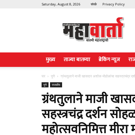
Saturday, August 8, 2026
संपर्क
Privacy Policy
Maha
Varta
मुख्य
ताज्या बातम्या
ब्रेकिंग न्यूज
रा
घर
पुणे
ग्रंथतुलाने माजी खासदार अशोक मोहोळांचा सहस्त्रचंद्र दर्
पुणे
राजकीय
ग्रंथतुलाने माजी खा
सहस्त्रचंद्र दर्शन सो
महोत्सवनिमित्त मीरा 