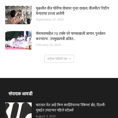
मुळशीत वीज चोरीचा दोघांवर गुन्हा दाखल, वीजमीटर रिडींग
घेणाराचा ठरला आरोपी
September 27, 2023
पोमगावमधील 70 टक्के घरे पाण्याखाली जाणार, पुनर्वसन
करणारच : उपमुख्यमंत्री अजित...
February 25, 2024
अधिक माहिती पहा
संपादक आवडी
भारतात येत आहे किम कार्दशियनचा ‘स्किम्स’ ब्रँड; दिल्ली-
मुंबईत उघडणार पहिले स्टोअर्स
August 5, 2026