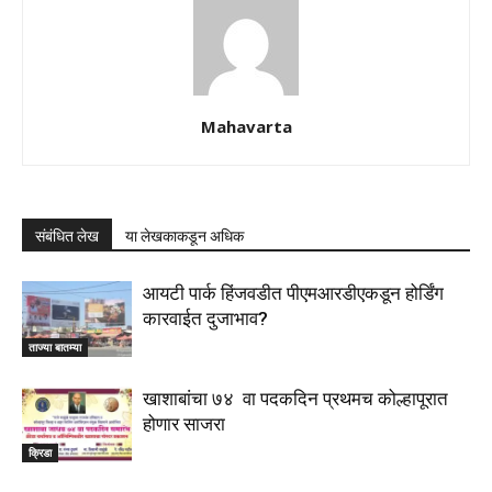
Mahavarta
संबंधित लेख
या लेखकाकडून अधिक
आयटी पार्क हिंजवडीत पीएमआरडीएकडून होर्डिंग
कारवाईत दुजाभाव?
ताज्या बातम्या
खाशाबांचा ७४ वा पदकदिन प्रथमच कोल्हापूरात
होणार साजरा
क्रिडा