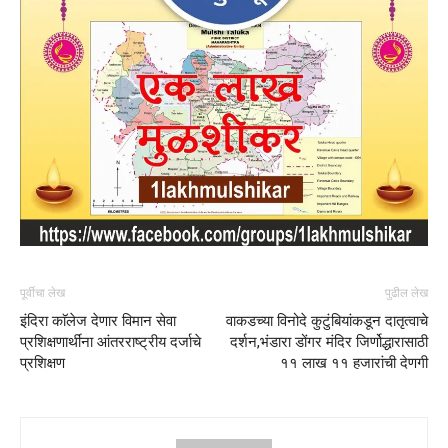
पूर्वीचा लेख
पुढील लेख
इंदिरा काॅलेज देणार विमान सेवा
वाकडच्या विनोदे कुटुंबियांकडून दातृत्वाचे
प्रशिक्षणार्थींना आंतरराष्ट्रीय दर्जाचे
दर्शन,भंडारा डोंगर मंदिर जिर्णोद्धारासाठी
प्रशिक्षण
११ लाख ११ हजारांची देणगी