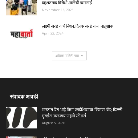
दहशतवाद विरोधी शाखेची कारवाई
November 16, 2023
लक्ष्मी सरडे यांचे निधन, दिपक सरडे यांना मातृशोक
April 22, 2024
अधिक माहिती पहा
संपादक आवडी
भारतात येत आहे किम कार्दशियनचा ‘स्किम्स’ ब्रँड; दिल्ली-
मुंबईत उघडणार पहिले स्टोअर्स
August 5, 2026