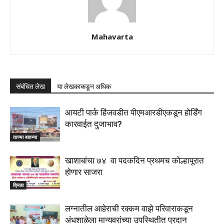
Mahavarta
संबंधित लेख
या लेखकाकडून अधिक
आयटी पार्क हिंजवडीत पीएमआरडीएकडून होर्डिंग
कारवाईत दुजाभाव?
ताज्या बातम्या
खाशाबांचा ७४ वा पदकदिन प्रथमच कोल्हापूरात
होणार साजरा
क्रिडा
लग्नातील आहेराची रक्कम वाझे परिवाराकडून
अंधशाळेला मान्यवरांच्या उपस्थितीत प्रदान