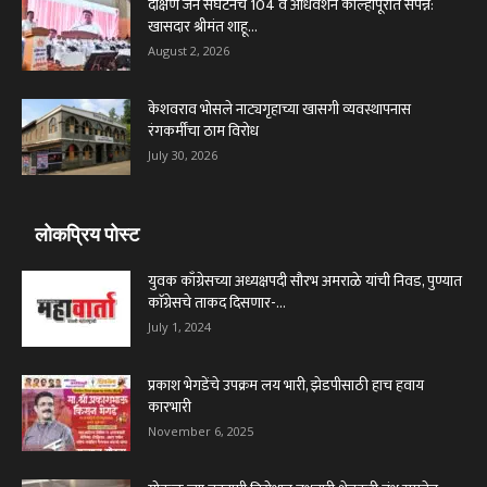
दक्षिण जैन संघटनेचे 104 वे अधिवेशन कोल्हापूरात संपन्न:
खासदार श्रीमंत शाहू...
August 2, 2026
केशवराव भोसले नाट्यगृहाच्या खासगी व्यवस्थापनास
रंगकर्मींचा ठाम विरोध
July 30, 2026
लोकप्रिय पोस्ट
युवक काँग्रेसच्या अध्यक्षपदी सौरभ अमराळे यांची निवड, पुण्यात
काॅग्रेसचे ताकद दिसणार-...
July 1, 2024
प्रकाश भेगडेंचे उपक्रम लय भारी, झेडपीसाठी हाच हवाय
कारभारी
November 6, 2025