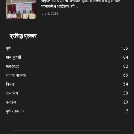
गोकुळ च्या बदनामी विरोधात बुधवारी शेतकरी बंधू समवेत
आत्मक्लेश आंदोलन -डॉ....
July 6, 2026
प्रसिद्ध प्रकार
पुणे
135
माय मुळशी
84
महाराष्ट्र
82
ताज्या बातम्या
65
क्रिडा
54
राजकीय
38
क्राईम
20
पुणे -उपनगर
7