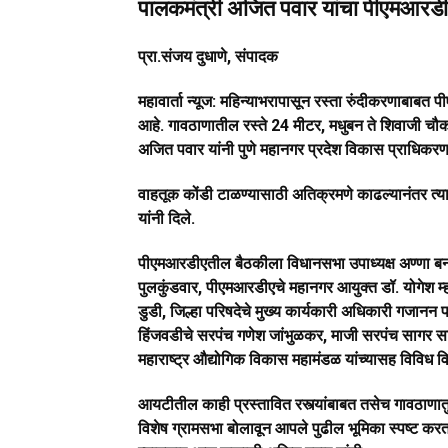
पालकमंत्री अजित पवार यांचा पीएमआरडी
प्रा.संजय दुधाणे, संपादक
महावार्ता न्यूज: महिन्याभरापासून रस्ता रुंदीकरणाबाब
आहे. गावठाणातील रस्ते 24 मीटर, मधुबन ते शिवाजी चौक 3
अजित पवार यांनी पुणे महानगर प्रदेश विकास प्राधिकरण
वाहतूक कोंडी टाळण्यासाठी अतिक्रमणे काढल्यानंतर त्या 
यांनी दिले.
पीएमआरडीएतील बैठकीला विधानसभा उपाध्यक्ष अण्णा बनस
पुलकुंडवार, पीएमआरडीएचे महानगर आयुक्त डॉ. योगेश म्ह
डुडी, जिल्हा परिषदेचे मुख्य कार्यकारी अधिकारी गजानन 
हिंजवडीचे सरपंच गणेश जांभुळकर, माजी सरपंच सागर साख
महाराष्ट्र औद्योगिक विकास महामंडळ यांच्यासह विविध व
आयटीतील काही प्रस्तावित रस्त्यांबाबत तसेच गावठाणातुन 
विशेष ग्रामसभा बोलावून आपले पुढील भूमिका स्पष्ट कर