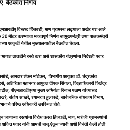
ए बैठकीत निर्णय
त पीएमआरडीए विरूध्द हिंजवडी, माण ग्रामस्थ लढ्याला अखेर यश आले
0 मीटर करण्याचा महत्त्वपूर्ण निर्णय उपमुख्यमंत्री तथा पालकमंत्री
ाच्या आकुर्डी येथील मुख्यालयातील बैठकीत घेतला.
भागात तातडीने रस्ते करा असे शासकीय यंत्रणांना निर्देशही पवार
ोडे, आमदार शंकर मांडेकर, विभागीय आयुक्त डॉ. चंद्रकांत
से, अतिरिक्त महानगर आयुक्त दीपक सिंगला, जिल्हाधिकारी जितेंद्र
पाटील, पीएमआरडीएच्या मुख्य अभ‍ियंता र‍िनाज पठाण यांच्यासह
रे, संतोष साखरे, श्यामराव हुलावळे, सार्वजनिक बांधकाम विभाग,
िभागाचे वरिष्ठ अधिकारी उपस्थित होते.
जाणाऱ्या रस्त्यांना विरोध करत हिंजवडी, माण, मारुंजी ग्रामस्थांनी
त अजित पवार यांनी आमची बाजू ऐकून घ्यावी अशी विनंती केली होती