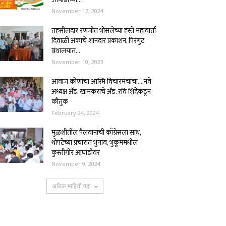
November 17, 2024
तहसीलदार रणजीत भोसलेंच्या हस्ते महावार्ता
दिवाळी अंकाचे शानदार प्रकाशन, पिरंगुट
ग्रंथालयात...
November 10, 2023
आवाज कोणाचा आस्मि विचारमंचाचा….नवे
अध्यक्ष अ‍ॅड. खामकरांचे अ‍ॅड. रवि शिंदेेंकडून
कौतुक
February 24, 2024
मुळशीतील पैलवानांची काँग्रेसला साथ,
थोपटेंच्या प्रचारात भुगाव, भुकूममधील
कुस्तीगीर आघाडीवर
November 9, 2024
अधिक माहिती पहा