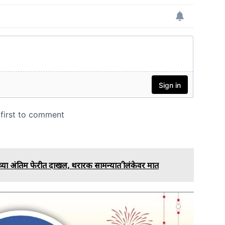
 अंतिम फेरीत दाखल, थरारक सामन्यात श्रीलंकेवर मात