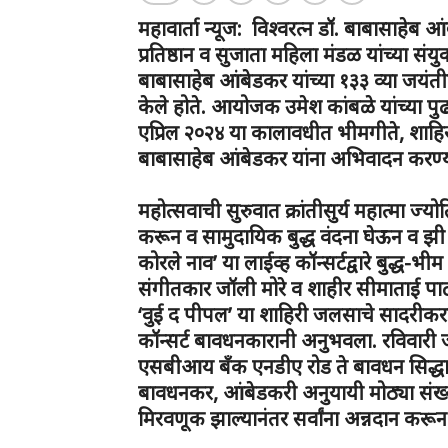
महावार्ता न्यूज: विश्वरत्न डॉ. बाबासाह
प्रतिष्ठान व सुजाता महिला मंडळ यांच्या संय
बाबासाहेब आंबेडकर यांच्या १३३ व्या जयं
केले होते. आयोजक उमेश कांबळे यांच्या पुढा
एप्रिल २०२४ या कालावधीत भीमगीते, शाहिरी
बाबासाहेब आंबेडकर यांना अभिवादन करण्
महोत्सवाची सुरुवात क्रांतीसुर्य महात्मा ज्योत
करून व सामुदायिक बुद्ध वंदना घेऊन व झी 
कोरले नाव’ या लाईव्ह कॉन्सर्टद्वारे बुद्ध-भ
संगीतकार जॉली मोरे व शाहीर सीमाताई पाट
‘वुई द पीपल’ या शाहिरी जलसाचे सादरीकर
कॉन्सर्ट बावधनकारानी अनुभवला. रविवारी
एसबीआय बँक एनडीए रोड ते बावधन सिद्धार्थ
बावधनकर, आंबेडकरी अनुयायी मोठ्या संख्
मिरवणूक झाल्यानंतर सर्वांना अन्नदान कर