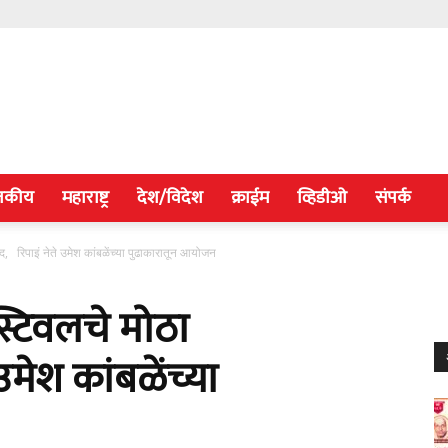
जकीय
महाराष्ट्र
देश/विदेश
क्राईम
व्हिडीओ
संपर्क
द, रिपाइं नेते उमेश कांबळेंच्या पुढाकारातून आयोजन
्टिवलचे मोठा
उमेश कांबळेंच्या