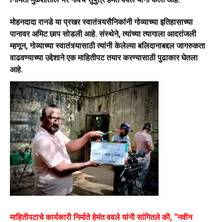
मोहनदादा रानडे या प्रखर स्वातंत्र्यसैनिकांनी गोव्याच्या इतिहासाच्या
पानावर अमिट छाप सोडली आहे. संस्थेने, त्यांच्या त्यागाला आदरांजली
म्हणून, गोव्याच्या स्वातंत्र्यासाठी त्यांनी केलेल्या बलिदानाबद्दल जागरुकता
वाढवण्याच्या उद्देशाने एक माहितीपट तयार करण्यासाठी पुढाकार घेतला
आहे.
माहितीपटाचे कार्यकारी निर्माते हेमंत ववले यांनी सांगितले की, “नवीन