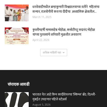
धनवेवाडीमधील ब्रम्हाकुमारी विश्वद्यालयाच्या वतीने महिलांचा
सन्मान, राजयोगीनी करुणा दीदींचा अध्यात्मिक क्षेत्रातील...
March 11, 2025
कुस्तीमहर्षी मामासाहेब मोहोळ, कसोटीपटू सदानंद मोहोळ
यांच्‍या पुतळ्यांचे शनिवारी मुळशीत अनावरण
April 22, 2026
अधिक माहिती पहा
संपादक आवडी
भारतात येत आहे किम कार्दशियनचा ‘स्किम्स’ ब्रँड; दिल्ली-
मुंबईत उघडणार पहिले स्टोअर्स
August 5, 2026