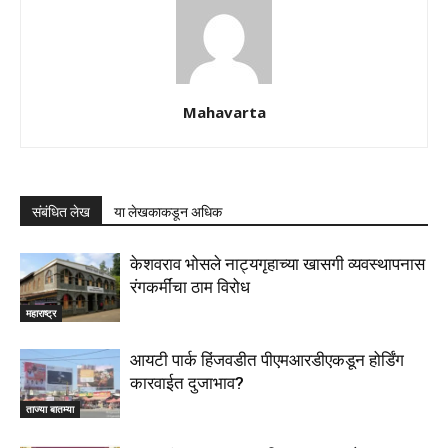
Mahavarta
संबंधित लेख
या लेखकाकडून अधिक
केशवराव भोसले नाट्यगृहाच्या खासगी व्यवस्थापनास
रंगकर्मींचा ठाम विरोध
महाराष्ट्र
आयटी पार्क हिंजवडीत पीएमआरडीएकडून होर्डिंग
कारवाईत दुजाभाव?
ताज्या बातम्या