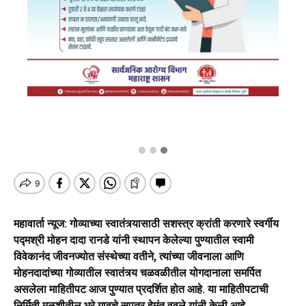
महावार्ता न्यूज: गोव्याच्या स्वातंत्र्यासाठी सशस्त्र क्रांती करणारे स्वर्गीय
पद्मश्री मोहन दादा रानडे यांनी स्थापन केलेल्या पुण्यातील स्वामी
विवेकानंद जीवनज्योत संस्थेच्या वतीने, त्यांच्या जीवनाला आणि
मोहनदादांच्या गोव्यातील स्वातंत्र्य चळवळीतील योगदानाला समर्पित
असलेला माहितीपट आज पुण्यात प्रदर्शित होत आहे. या माहितीपटाची
निर्मिती मुळशीतील भरे गावचे सुपुत्र हेमंत ववले यांनी केली आहे.