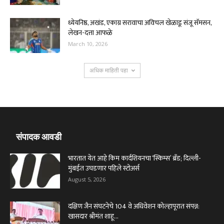
ध्येयनिष्ठ, अखंड, एकाग्र सरावाचा अविचल खेळाडू संजू सॅमसन,
लेखन-दत्ता आफळे
March 10, 2026
अधिक माहिती पहा
संपादक आवडी
भारतात येत आहे किम कार्दशियनचा ‘स्किम्स’ ब्रँड; दिल्ली-
मुंबईत उघडणार पहिले स्टोअर्स
August 5, 2026
दक्षिण जैन संघटनेचे 104 वे अधिवेशन कोल्हापूरात संपन्न:
खासदार श्रीमंत शाहू...