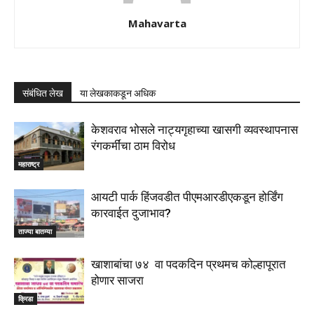
Mahavarta
संबंधित लेख
या लेखकाकडून अधिक
केशवराव भोसले नाट्यगृहाच्या खासगी व्यवस्थापनास
रंगकर्मींचा ठाम विरोध
महाराष्ट्र
आयटी पार्क हिंजवडीत पीएमआरडीएकडून होर्डिंग
कारवाईत दुजाभाव?
ताज्या बातम्या
खाशाबांचा ७४ वा पदकदिन प्रथमच कोल्हापूरात
होणार साजरा
क्रिडा