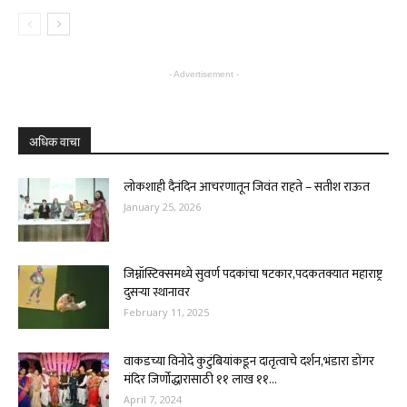
- Advertisement -
अधिक वाचा
लोकशाही दैनंदिन आचरणातून जिवंत राहते – सतीश राऊत
January 25, 2026
जिम्नॉस्टिक्समध्ये सुवर्ण पदकांचा षटकार,पदकतक्यात महाराष्ट्र
दुसर्‍या स्थानावर
February 11, 2025
वाकडच्या विनोदे कुटुंबियांकडून दातृत्वाचे दर्शन,भंडारा डोंगर
मंदिर जिर्णोद्धारासाठी ११ लाख ११...
April 7, 2024