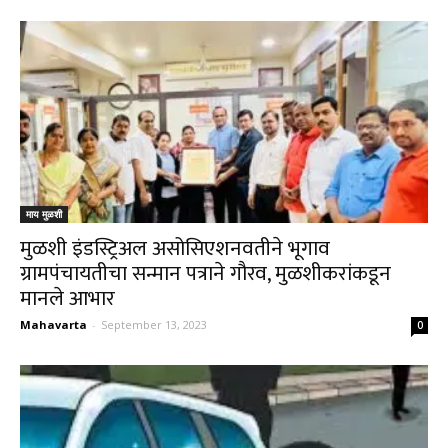
माय मुळशी
मुळशी इंडस्ट्रिअल असोसिएशनवतीने भूगाव
ग्रामपंचायतीचा सन्मान पत्राने गौरव, मुळशीकरांकडून
मानले आभार
Mahavarta
-
September 13, 2023
0