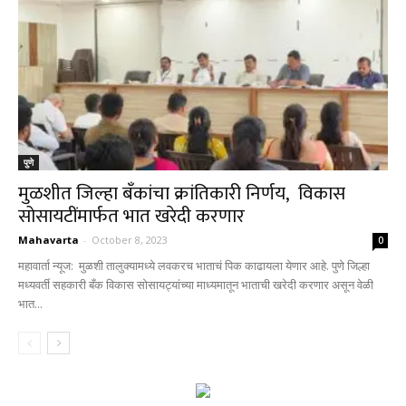
पुणे
मुळशीत जिल्हा बँकांचा क्रांतिकारी निर्णय, विकास
सोसायटींमार्फत भात खरेदी करणार
Mahavarta
-
October 8, 2023
0
महावार्ता न्यूज: मुळशी तालुक्यामध्ये लवकरच भाताचं पिक काढायला येणार आहे. पुणे जिल्हा
मध्यवर्ती सहकारी बँक विकास सोसायट्यांच्या माध्यमातून भाताची खरेदी करणार असून वेळी
भात...