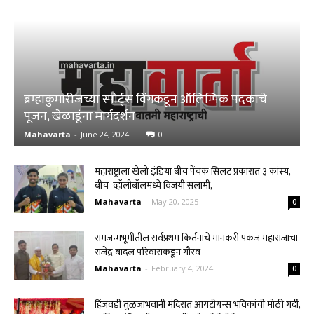
ब्रम्हाकुमारीजच्या स्पोर्ट्स विंगकडून ऑलिम्पिक पदकाचे
पूजन, खेळाडूंना मार्गदर्शन
Mahavarta
-
June 24, 2024
0
महाराष्ट्राला खेलो इंडिया बीच पेंचक सिलट प्रकारात ३ कांस्य,
बीच व्‍हॉलीबॉलमध्ये विजयी सलामी,
Mahavarta
-
May 20, 2025
0
रामजन्मभूमीतील सर्वप्रथम किर्तनाचे मानकरी पंकज महाराजांचा
राजेंद्र बांदल परिवाराकडून गौरव
Mahavarta
-
February 4, 2024
0
हिंजवडी तुळजाभवानी मंदिरात आयटीयन्स भविकांची मोठी गर्दी,