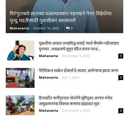
पिरंगुटमध्ये सातव्या मजल्यावरून पडल्याने पेपर विक्रेतेचा
मृत्यू, मदतीसाठी मुळशीकर सरसावले
Mahavarta
-
October 10, 2023
0
मुळशीचा आवाज जगप्रसिद्ध सवाई गंधर्व भीमसेन महोत्सवात
घुमणार , लवळयाचे सुपुत्र पंडित संजय गरुड...
Mahavarta
-
December 9, 2023
0
पेरिविंकल शाळेत डॉक्टर्स डे साजरा, आरोग्याचा झाला जागर
Mahavarta
-
July 1, 2024
0
हिंजवडीत पाणीपुरवठा योजनेचे भूमिपूजन, सरपंच गणेश
जांभुळकरांच्या विकास कामांचा झंझावात सुरू
Mahavarta
-
December 3, 2023
0