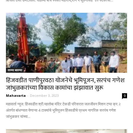
आपला ठसा उमटविला. पहिल्‍या बीच स्पर्धेत महाराष्ट्राने ५ सुवर्णांसह २० पदकांची...
ताज्या बातम्या
हिंजवडीत पाणीपुरवठा योजनेचे भूमिपूजन, सरपंच गणेश
जांभुळकरांच्या विकास कामांचा झंझावात सुरू
Mahavarta
-
December 3, 2023
0
महावार्ता न्यूज: हिंजवडीत श्री.म्हातोबा मंदिर टेकडी परिसरात जलजीवन मिशन टप्पा क्र.२
अंतर्गत बांधण्यात येणाऱ्या 4 टाक्यांचे भूमिपूजन हिंजवडीचे प्रथम नागरिक सरपंच गणेश
जांभुळकर यांच्या...