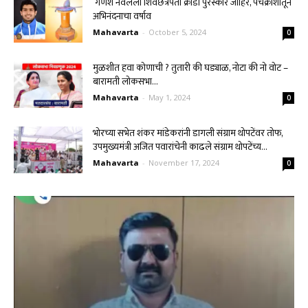
गणेश नवलेला शिवछत्रपती क्रीडा पुरस्कार जाहिर, पंचक्रोशीतून
अभिनंदनाचा वर्षाव
Mahavarta
-
October 5, 2024
0
मुळशीत हवा कोणाची ? तुतारी की घड्याळ, नोटा की नो वोट –
बारामती लोकसभा...
Mahavarta
-
May 1, 2024
0
भोरच्या सभेत शंकर मांडेकरांनी डागली संग्राम थोपटेंवर तोफ,
उपमुख्यमंत्री अजित पवारांचेनी काढले संग्राम थोपटेंच्य...
Mahavarta
-
November 17, 2024
0