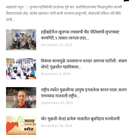
महावार्ता न्यूज ः पुण्यात प्रतिष्ठेची ठरलेल्या पुणे बार असोसिएशनच्या निवडणुकीत आस्मी
विचारमंचाचे अ‍ॅड. संतोष खामकर यांनी बाजी मारताच हरहुन्नरी, सेवाभावी वकिल रवि शिंदे
यांनी...
हद्दीबाहेरील खुनाच्या तपासाची पौड पोलिसांची सुपरफास्ट
कामगिरी, 5 तासात लागला छडा,...
December 22, 2023
विकास कामामुळे जनसामान्य मतदार आमच्या पाठीशी : संग्राम
थोपटे, मुळशीत महाविकास...
November 6, 2024
राष्ट्रीय स्पर्धेत मुळशीच्या आयुषा इंगवलेला कांस्य पदक, सलग
पाचव्यांदा गाजवली राष्ट्रीय...
September 29, 2023
भोर-मुळशी-वेल्हा प्रत्येक गावातील बूथनिहाय मतमोजणी
November 24, 2024