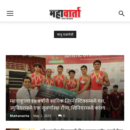
चालू घडामोडी
केशवराव भोसले नाट्यगृहाच्या खासगी व्यवस्थापनास रंगकर्मींचा ठाम विरोध
महाराष्ट्राला १४ वर्षांनी सांघिक जिम्‍नॅास्टिक्समध्ये यश,
ज्युनियरमध्ये एक सुवर्णासह रौप्य, सिनियरमध्ये कांस्य
Mahavarta
-
May 2, 2025
0